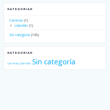
KATEGORIAK
Carreras
(1)
Lilaroller
(1)
Sin categoría
(145)
KATEGORIAK
Sin categoría
Carreras
Lilaroller