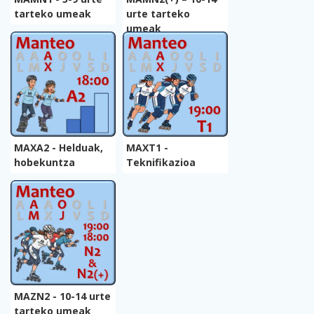
tarteko umeak
urte tarteko
umeak
MAXA2 - Helduak,
MAXT1 -
hobekuntza
Teknifikazioa
MAZN2 - 10-14 urte
tarteko umeak