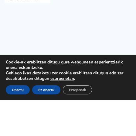
Cookie-ak erabiltzen ditugu gure webgunean esperientziarik
onena eskaintzeko.
Gehiago ikas dezakezu zer cookie erabiltzen ditugun edo zer
desaktibatzen ditugun
ezarpenetan
.
Onartu
Ez onartu
Ezarpenak
Lege Oharra
Pribatutasun politika
Kontratazio baldintzak
Cookie politika