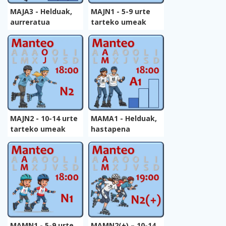
MAJA3 - Helduak,
MAJN1 - 5-9 urte
aurreratua
tarteko umeak
MAJN2 - 10-14 urte
MAMA1 - Helduak,
tarteko umeak
hastapena
MAMN1 - 5-9 urte
MAMN2(+) – 10-14