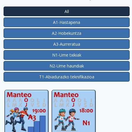
All
A1-Hastapena
A2-Hobekuntza
A3-Aurreratua
N1-Ume txikiak
N2-Ume haundiak
T1-Abiadurazko teknifikazioa