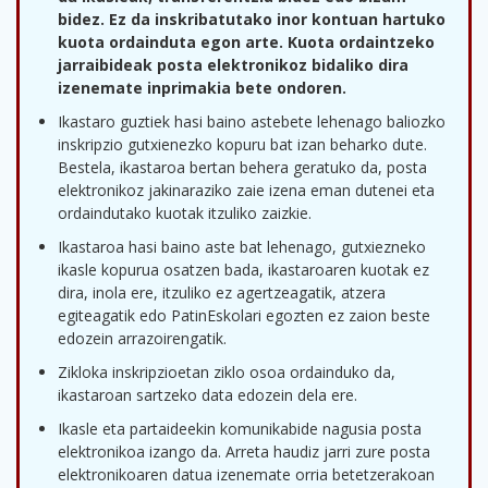
bidez. Ez da inskribatutako inor kontuan hartuko
kuota ordainduta egon arte. Kuota ordaintzeko
jarraibideak posta elektronikoz bidaliko dira
izenemate inprimakia bete ondoren.
Ikastaro guztiek hasi baino astebete lehenago baliozko
inskripzio gutxienezko kopuru bat izan beharko dute.
Bestela, ikastaroa bertan behera geratuko da, posta
elektronikoz jakinaraziko zaie izena eman dutenei eta
ordaindutako kuotak itzuliko zaizkie.
Ikastaroa hasi baino aste bat lehenago, gutxiezneko
ikasle kopurua osatzen bada, ikastaroaren kuotak ez
dira, inola ere, itzuliko ez agertzeagatik, atzera
egiteagatik edo PatinEskolari egozten ez zaion beste
edozein arrazoirengatik.
Zikloka inskripzioetan ziklo osoa ordainduko da,
ikastaroan sartzeko data edozein dela ere.
Ikasle eta partaideekin komunikabide nagusia posta
elektronikoa izango da. Arreta haudiz jarri zure posta
elektronikoaren datua izenemate orria betetzerakoan