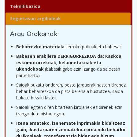
Teknifikazioa
Segurtasun argibideak
Arau Orokorrak
Beharrezko materiala
: lerroko patinak eta babesak
Babesen erabilera DERRIGORREZKOA da: Kaskoa,
eskumuturrekoak, belaunetakoak eta
ukondokoak
(babesik gabe ezin izango da saioetan
parte hartu)
Saioak bukatu ondoren, beste jarduerak hasten direnez,
behar-beharrezkoa da pista berehala hustutzea, saioa
bukatu bezain laster.
Saioak egiten diren bitartean kirolariek ez direnek ezin
izango dute pistan egon.
Izena emateko, izenemate inprimakia bidaltzeaz
gain, ikastaroaren zenbatekoa ordaindu beharko
du ikasleak, transferentzia bidez edo bizum