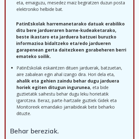
eta, emaiguzu, mesedez maiz begiratzen duzun posta
elektroniko helbide bat.
PatinEskolak harremanetarako datuak erabiliko
ditu bere jardueraren barne-kudeaketarako,
beste ikastaro eta jarduera batzuei buruzko
informazioa bidaltzeko eta/edo jardueren
garapenean gerta daitezkeen gorabeheren berri
emateko soilik.
PatinEskolak eskaintzen dituen jarduerak, batzuetan,
aire zabalean egin ahal izango dira. Hori dela eta,
ahalik eta gehien zaindu behar dugu jarduera
horiek egiten ditugun ingurunea
, eta bide
guztietatik saihestu behar dugu leku horietatik
igarotzea. Beraz, parte-hartzaile guztiek Gidek eta
Monitoreek emandako jarraibideak bete beharko
dituzte.
Behar bereziak.