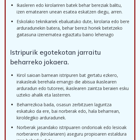
Ikasleren edo kirolariren batek behar bereziak balitu,
izen ematearen unean esatea eskatzen diegu, arren.
Eskolako teknikariek ebaluatuko dute, kirolaria edo bere
arduradunekin batera, behar berezi horiek betetzeko
gaitasuna izenematea egiaztatu baino lehenago
Istripurik egotekotan jarraitu
beharreko jokaera.
Kirol saioan barnean istripuren bat gertatu ezkero,
irakasleak berehala emango die abisua ikaslearen
arduradun edo tutoreei, ikaslearen zaintza beraien esku
uzteko ahalik eta lasterren.
Beharrezkoa bada, osasun zerbitzuen laguntza
eskatuko da ere, bai norberak edo, hala beharrean,
kiroldegiko arduradunek.
Norberak jasandako istripuaren ondorioak edo lesioak
norberaren (kirolariaren) aseguru propioaren estaldura