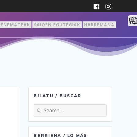
ZENEMATEAK
SAIOEN EGUTEGIAK
HARREMANA
BILATU / BUSCAR
Search
for:
BERRIENA / LO MÁS