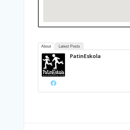
About
Latest Posts
PatinEskola
Bidalketetan