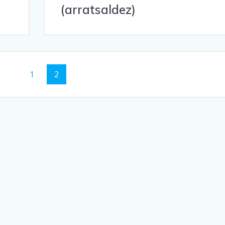
(arratsaldez)
Page
Page
1
2