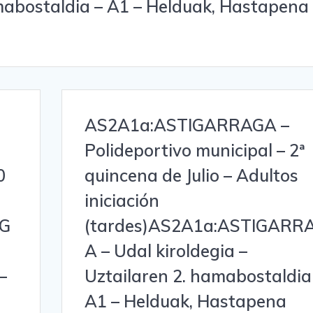
amabostaldia – A1 – Helduak, Hastapena
AS2A1a:ASTIGARRAGA –
Polideportivo municipal – 2ª
0
quincena de Julio – Adultos
iniciación
AG
(tardes)
AS2A1a:ASTIGARR
A – Udal kiroldegia –
–
Uztailaren 2. hamabostaldia
A1 – Helduak, Hastapena