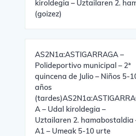
kiroldegia – Uztailaren 2. h
(goizez)
AS2N1a:ASTIGARRAGA –
Polideportivo municipal – 2ª
quincena de Julio – Niños 5-1
años
(tardes)
AS2N1a:ASTIGARR
A – Udal kiroldegia –
Uztailaren 2. hamabostaldia 
A1 – Umeak 5-10 urte