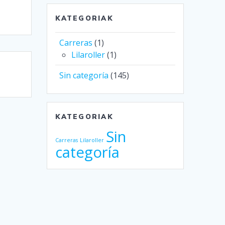
KATEGORIAK
Carreras
(1)
Lilaroller
(1)
Sin categoría
(145)
KATEGORIAK
Sin
Carreras
Lilaroller
categoría