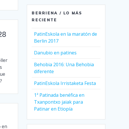
BERRIENA / LO MÁS
RECIENTE
28
PatinEskola en la maratón de
Berlin 2017
Danubio en patines
ller
Behobia 2016: Una Behobia
s
diferente
que
?
PatinEskola Irristaketa Festa
1ª Patinada benéfica en
Txanpontxo jaiak para
Patinar en Etiopía
o en