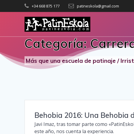
Saltar
+34 668 875 177
patineskola@gmail.com
al
contenido
Categoría:
Carrer
Más que una escuela de patinaje / Irri
Behobia 2016: Una Behobia d
Javi Imaz, tras tomar parte como «PatinEsko
este año, nos cuenta la experiencia.