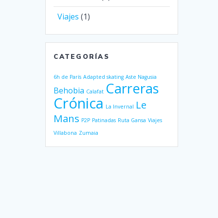
Viajes
(1)
CATEGORÍAS
6h de París
Adapted skating
Aste Nagusia
Carreras
Behobia
Calafat
Crónica
Le
La Invernal
Mans
P2P
Patinadas
Ruta Gansa
Viajes
Villabona
Zumaia