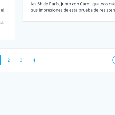
las 6h de París, junto con Carol, que nos cu
 el
sus impresiones de esta prueba de resistenc
ia.
gina
Página
Página
Página
2
3
4