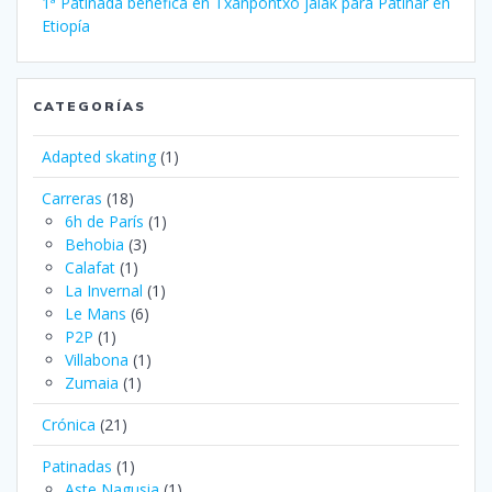
1ª Patinada benéfica en Txanpontxo jaiak para Patinar en
Etiopía
CATEGORÍAS
Adapted skating
(1)
Carreras
(18)
6h de París
(1)
Behobia
(3)
Calafat
(1)
La Invernal
(1)
Le Mans
(6)
P2P
(1)
Villabona
(1)
Zumaia
(1)
Crónica
(21)
Patinadas
(1)
Aste Nagusia
(1)