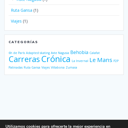
Ruta Gansa
(1)
Viajes
(1)
CATEGORÍAS
Behobia
6h de París
Adapted skating
Aste Nagusia
Calafat
Crónica
Carreras
Le Mans
La Invernal
P2P
Patinadas
Ruta Gansa
Viajes
Villabona
Zumaia
Utilizamos cookies para ofrecerte la mejor experiencia en