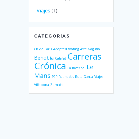
Viajes
(1)
CATEGORÍAS
6h de París
Adapted skating
Aste Nagusia
Carreras
Behobia
Calafat
Crónica
Le
La Invernal
Mans
P2P
Patinadas
Ruta Gansa
Viajes
Villabona
Zumaia