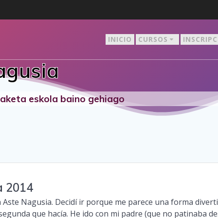
INICIO
CURSOS
INSCRIP
agusia
staketa eskola baino gehiago
a 2014
 Aste Nagusia. Decidí ir porque me parece una forma divert
a segunda que hacía. He ido con mi padre (que no patinaba d