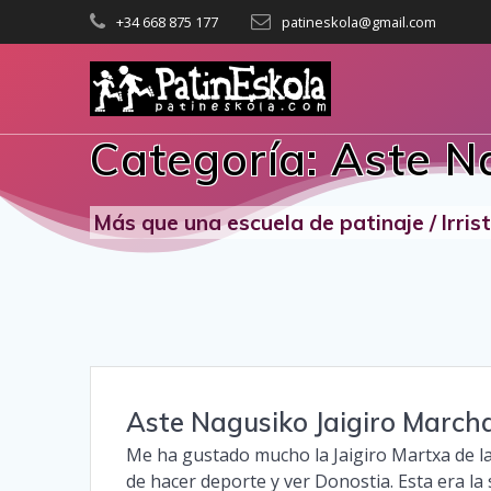
Saltar
+34 668 875 177
patineskola@gmail.com
al
contenido
Categoría:
Aste N
Más que una escuela de patinaje / Irri
Aste Nagusiko Jaigiro March
Me ha gustado mucho la Jaigiro Martxa de la
de hacer deporte y ver Donostia. Esta era l