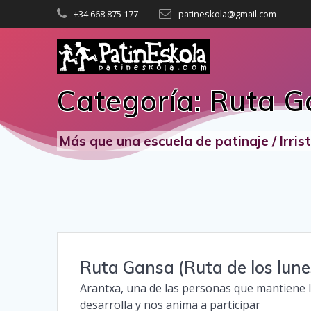
Saltar
+34 668 875 177
patineskola@gmail.com
al
contenido
Categoría:
Ruta G
Más que una escuela de patinaje / Irri
Ruta Gansa (Ruta de los lune
Arantxa, una de las personas que mantiene 
desarrolla y nos anima a participar