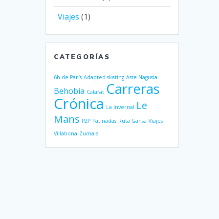
Viajes
(1)
CATEGORÍAS
6h de París
Adapted skating
Aste Nagusia
Carreras
Behobia
Calafat
Crónica
Le
La Invernal
Mans
P2P
Patinadas
Ruta Gansa
Viajes
Villabona
Zumaia