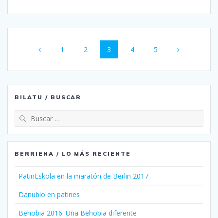
Navegación
Página
Página
Página
Página
Página
1
2
3
4
5
de
entradas
BILATU / BUSCAR
Buscar:
BERRIENA / LO MÁS RECIENTE
PatinEskola en la maratón de Berlin 2017
Danubio en patines
Behobia 2016: Una Behobia diferente