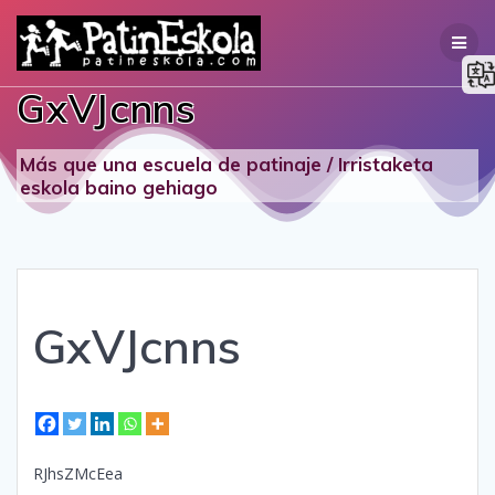
Skip
to
content
GxVJcnns
Más que una escuela de patinaje / Irristaketa
eskola baino gehiago
GxVJcnns
RJhsZMcEea