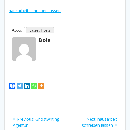
hausarbeit schreiben lassen
About
Latest Posts
Bola
Bidalketetan
Previous
Next
Previous:
Ghostwriting
Next:
hausarbeit
zehar
post:
post:
Agentur
schreiben lassen