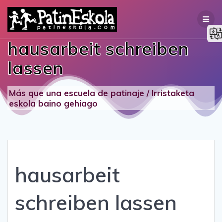
Skip
to
content
hausarbeit schreiben
lassen
Más que una escuela de patinaje / Irristaketa
eskola baino gehiago
hausarbeit
schreiben lassen