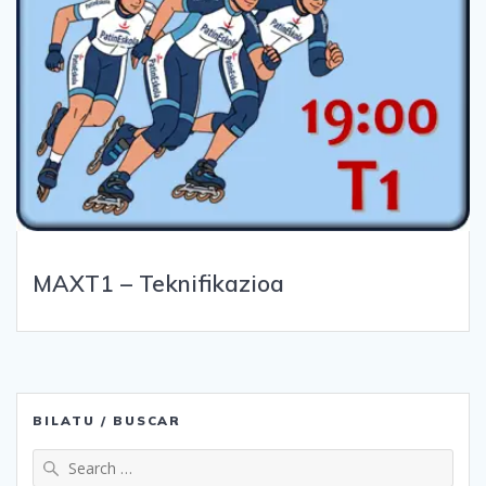
MAXT1 – Teknifikazioa
BILATU / BUSCAR
Search
for: