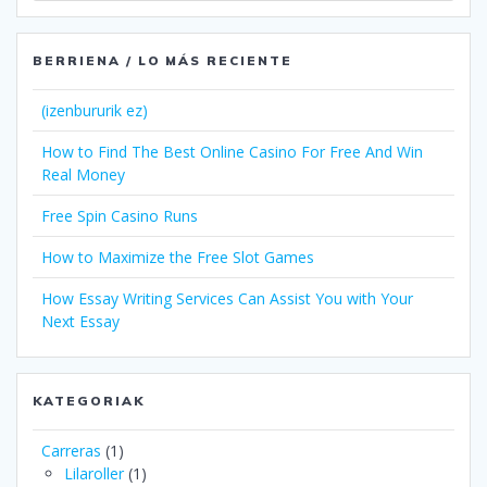
BERRIENA / LO MÁS RECIENTE
(izenbururik ez)
How to Find The Best Online Casino For Free And Win
Real Money
Free Spin Casino Runs
How to Maximize the Free Slot Games
How Essay Writing Services Can Assist You with Your
Next Essay
KATEGORIAK
Carreras
(1)
Lilaroller
(1)