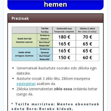
hemen
Prezioak
Izenemateak ikasturtute osorako edo zikloka egin
daitezke.
Ikasturte osoak 3 ziklo ditu. Zikloen iraunpena
egutegietan
azaltzen da.
Zikloka izenemateetan
ziklo osoa
ordaindu behar
izango da.
* Tarifa murriztua: Manteo abonatuak
edota Bera-Berako kideak.