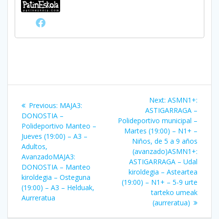
Bidalketetan
Next
Next:
ASMN1+:
Previous
Previous:
MAJA3:
zehar
post:
ASTIGARRAGA –
post:
DONOSTIA –
Polideportivo municipal –
Polideportivo Manteo –
nabigatu
Martes (19:00) – N1+ –
Jueves (19:00) – A3 –
Niños, de 5 a 9 años
Adultos,
(avanzado)
ASMN1+:
Avanzado
MAJA3:
ASTIGARRAGA – Udal
DONOSTIA – Manteo
kiroldegia – Asteartea
kiroldegia – Osteguna
(19:00) – N1+ – 5-9 urte
(19:00) – A3 – Helduak,
tarteko umeak
Aurreratua
(aurreratua)