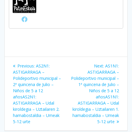
Bidalketetan
Previous
Next
Previous:
AS2N1:
Next:
AS1N1:
zehar
post:
post:
ASTIGARRAGA –
ASTIGARRAGA –
Polideportivo municipal –
Polideportivo municipal –
nabigatu
2ª quincena de Julio –
1ª quincena de Julio –
Niños de 5 a 12
Niños de 5 a 12
años
AS2N1:
años
AS1N1:
ASTIGARRAGA – Udal
ASTIGARRAGA – Udal
kiroldegia – Uztailaren 2.
kiroldegia – Uztailaren 1.
hamabostaldia – Umeak
hamabostaldia – Umeak
5-12 urte
5-12 urte