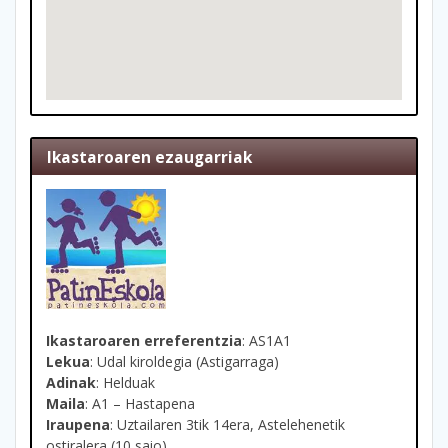
Ikastaroaren ezaugarriak
Ikastaroaren erreferentzia
: AS1A1
Lekua
: Udal kiroldegia (Astigarraga)
Adinak
: Helduak
Maila
: A1 – Hastapena
Iraupena
: Uztailaren 3tik 14era, Astelehenetik
ostiralera (10 saio)