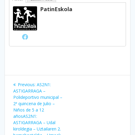
PatinEskola
Bidalketetan
Previous
Previous:
AS2N1:
zehar
post:
ASTIGARRAGA –
Polideportivo municipal –
nabigatu
2ª quincena de Julio –
Niños de 5 a 12
años
AS2N1:
ASTIGARRAGA – Udal
kiroldegia – Uztailaren 2.