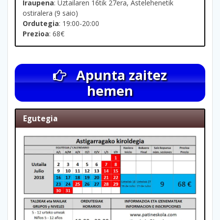
Iraupena
: Uztailaren 16tik 27era, Astelehenetik
ostiralera (9 saio)
Ordutegia
: 19:00-20:00
Prezioa
: 68€
Apunta zaitez
hemen
Egutegia