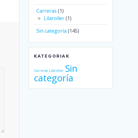
Carreras
(1)
Lilaroller
(1)
Sin categoría
(145)
KATEGORIAK
Sin
Carreras
Lilaroller
categoría