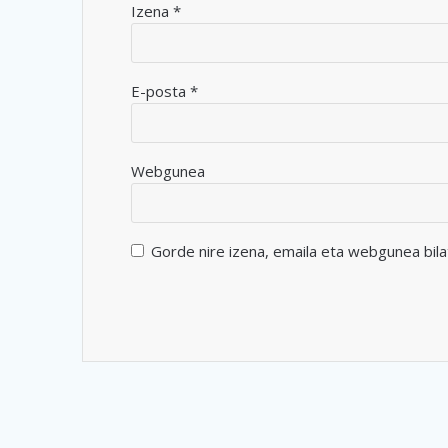
Izena
*
E-posta
*
Webgunea
Gorde nire izena, emaila eta webgunea bil