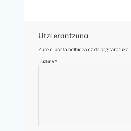
Utzi erantzuna
Zure e-posta helbidea ez da argitaratuko.
Iruzkina
*