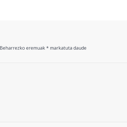
Beharrezko eremuak
*
markatuta daude