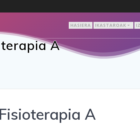
HASIERA
IKASTAROAK
I
oterapia A
Fisioterapia A