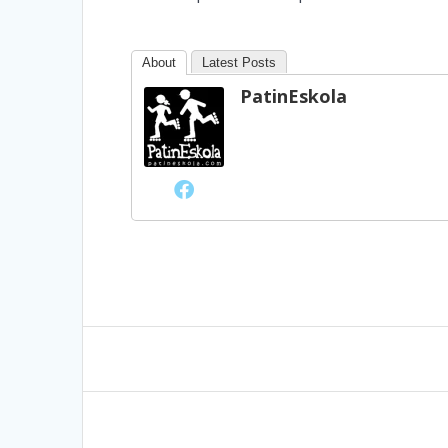
About
Latest Posts
PatinEskola
Bidalketetan
zehar
nabigatu