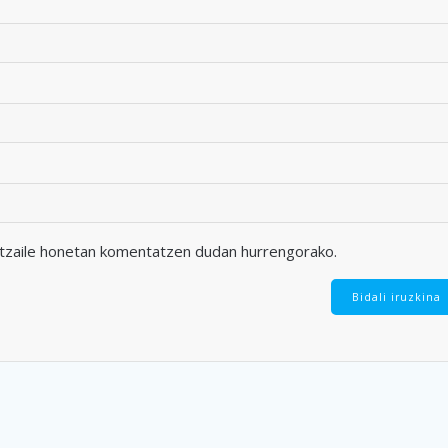
atzaile honetan komentatzen dudan hurrengorako.