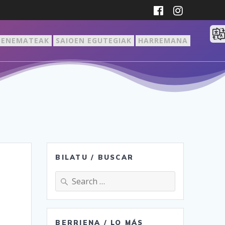
ZENEMATEAK
SAIOEN EGUTEGIAK
HARREMANA
BILATU / BUSCAR
Search
for:
BERRIENA / LO MÁS