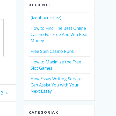
RECIENTE
(izenbururik ez)
How to Find The Best Online
Casino For Free And Win Real
Money
Free Spin Casino Runs
How to Maximize the Free
Slot Games
How Essay Writing Services
Can Assist You with Your
Next Essay
 B
KATEGORIAK