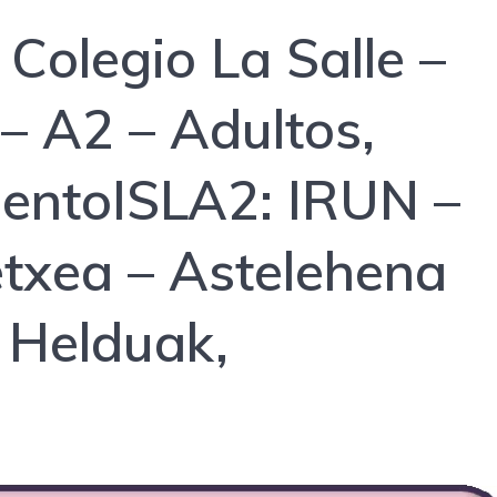
Colegio La Salle –
– A2 – Adultos,
iento
ISLA2: IRUN –
etxea – Astelehena
– Helduak,