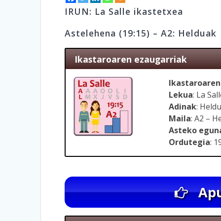
IRUN: La Salle ikastetxea
Astelehena (19:15) – A2: Helduak
Ikastaroaren ezaugarriak
Ikastaroaren
Lekua
: La Sal
Adinak
: Held
Maila
: A2 – 
Asteko egun
Ordutegia
: 1
Apu