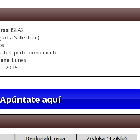
urso
: ISLA2
gio La Salle (Irun)
tos
dultos, perfeccionamiento
mana
: Lunes
5 – 20:15
Apúntate aquí