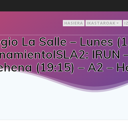
HASIERA
IKASTAROAK
I
gio La Salle – Lunes (1
onamientoISLA2: IRUN –
ehena (19:15) – A2 – H