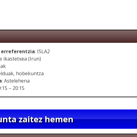
 erreferentzia
: ISLA2
le ikastetxea (Irun)
uak
Helduak, hobekuntza
a
: Astelehena
9:15 – 20:15
nta zaitez hemen