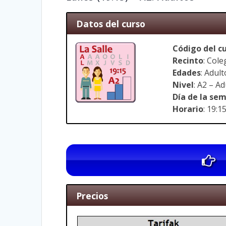
Datos del curso
Código del c
Recinto
: Cole
Edades
: Adul
Nivel
: A2 – A
Día de la se
Horario
: 19:1
Precios