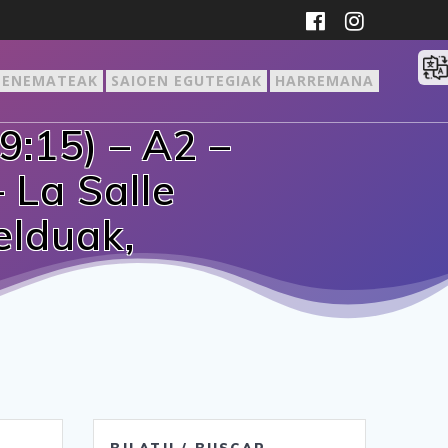
ZENEMATEAK
SAIOEN EGUTEGIAK
HARREMANA
9:15) – A2 –
 La Salle
elduak,
BILATU / BUSCAR