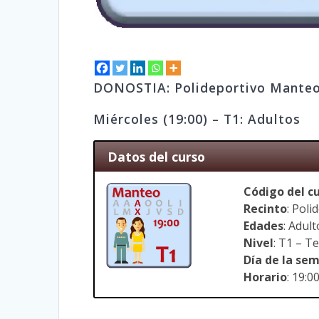
DONOSTIA: Polideportivo Mante
Miércoles (19:00) – T1: Adultos
Datos del curso
Código del c
Recinto
: Pol
Edades
: Adul
Nivel
: T1 – T
Día de la se
Horario
: 19:0