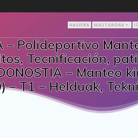
HASIERA
IKASTAROAK
I
– Polideportivo Mante
tos, Tecnificación, pat
DONOSTIA – Manteo kir
) – T1 – Helduak, Tekni