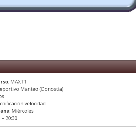
o
urso
: MAXT1
ideportivo Manteo (Donostia)
tos
ecnificación velocidad
mana
: Miércoles
0 – 20:30