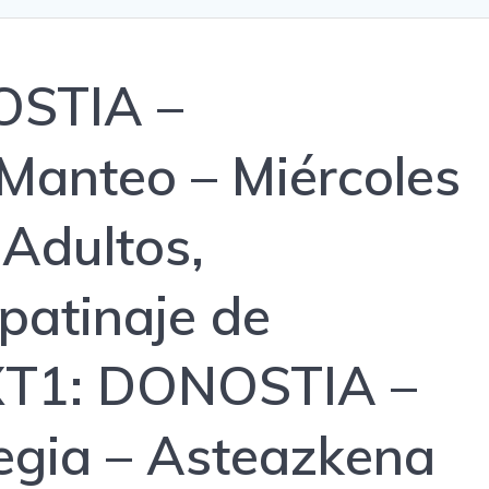
STIA –
 Manteo – Miércoles
 Adultos,
 patinaje de
T1: DONOSTIA –
egia – Asteazkena