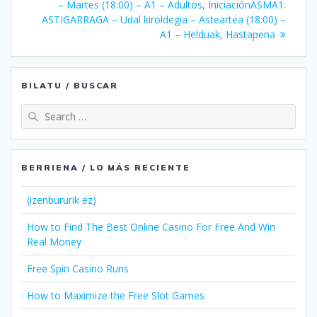
zehar
post:
– Martes (18:00) – A1 – Adultos, Iniciación
ASMA1:
ASTIGARRAGA – Udal kiroldegia – Asteartea (18:00) –
nabigatu
A1 – Helduak, Hastapena
BILATU / BUSCAR
Search
for:
BERRIENA / LO MÁS RECIENTE
(izenbururik ez)
How to Find The Best Online Casino For Free And Win
Real Money
Free Spin Casino Runs
How to Maximize the Free Slot Games