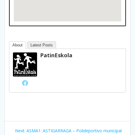
About
Latest Posts
PatinEskola
Bidalketetan
Next
Next:
ASMA1: ASTIGARRAGA – Polideportivo municipal