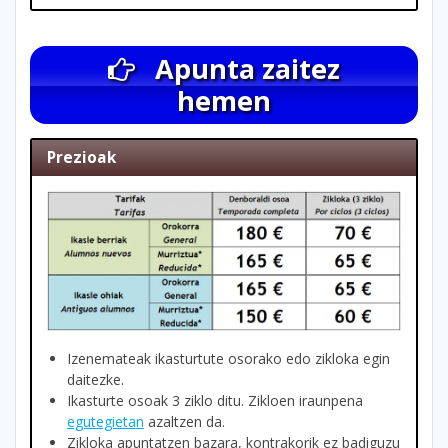
Apunta zaitez
hemen
Prezioak
Izenemateak ikasturtute osorako edo zikloka egin
daitezke.
Ikasturte osoak 3 ziklo ditu. Zikloen iraunpena
egutegietan
azaltzen da.
Zikloka apuntatzen bazara, kontrakorik ez badiguzu