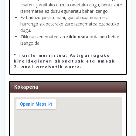
esaten, jarraituko duzula onartuko dugu, beraz zure
izenematea ez duzu egunaratu behar izango.
Ez baduzu jarraitu nahi, guri abixua eman eta
hurrengo zikloetarako zure izenematea ezabatuko
dugu.
Zikloka izenemateetan
ziklo osoa
ordaindu behar
izango da.
* Tarifa murriztua: Astigarragako
kiroldegiaren abonatuak eta umeak
2. anai-arrebatik aurre.
Kokapena