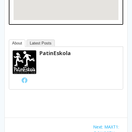
About
Latest Posts
PatinEskola
Bidalketetan
Next
Next:
MAXT1: