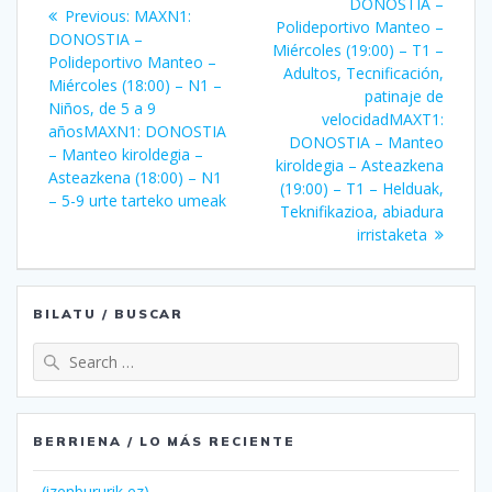
zehar
post:
DONOSTIA –
Previous
Previous:
MAXN1:
Polideportivo Manteo –
post:
DONOSTIA –
nabigatu
Miércoles (19:00) – T1 –
Polideportivo Manteo –
Adultos, Tecnificación,
Miércoles (18:00) – N1 –
patinaje de
Niños, de 5 a 9
velocidad
MAXT1:
años
MAXN1: DONOSTIA
DONOSTIA – Manteo
– Manteo kiroldegia –
kiroldegia – Asteazkena
Asteazkena (18:00) – N1
(19:00) – T1 – Helduak,
– 5-9 urte tarteko umeak
Teknifikazioa, abiadura
irristaketa
BILATU / BUSCAR
Search
for:
BERRIENA / LO MÁS RECIENTE
(izenbururik ez)