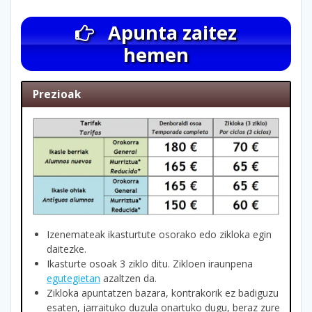
Apunta zaitez
hemen
Prezioak
Izenemateak ikasturtute osorako edo zikloka egin
daitezke.
Ikasturte osoak 3 ziklo ditu. Zikloen iraunpena
egutegietan
azaltzen da.
Zikloka apuntatzen bazara, kontrakorik ez badiguzu
esaten, jarraituko duzula onartuko dugu, beraz zure