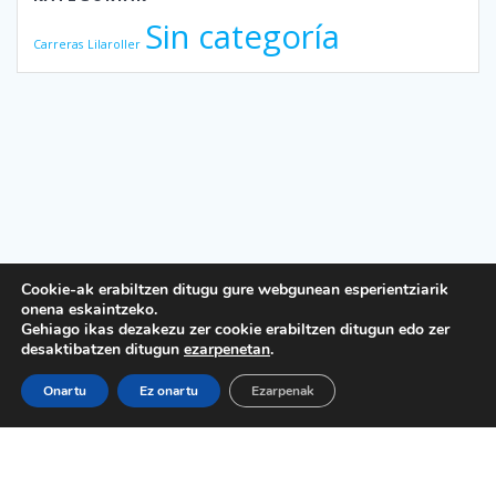
Sin categoría
Carreras
Lilaroller
Cookie-ak erabiltzen ditugu gure webgunean esperientziarik
onena eskaintzeko.
Gehiago ikas dezakezu zer cookie erabiltzen ditugun edo zer
desaktibatzen ditugun
ezarpenetan
.
Onartu
Ez onartu
Ezarpenak
Lege Oharra