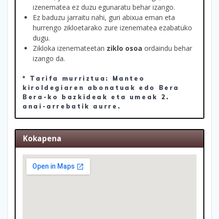
izenematea ez duzu egunaratu behar izango.
Ez baduzu jarraitu nahi, guri abixua eman eta
hurrengo zikloetarako zure izenematea ezabatuko
dugu.
Zikloka izenemateetan
ziklo osoa
ordaindu behar
izango da.
* Tarifa murriztua: Manteo
kiroldegiaren abonatuak edo Bera
Bera-ko bazkideak eta umeak 2.
anai-arrebatik aurre.
Kokapena