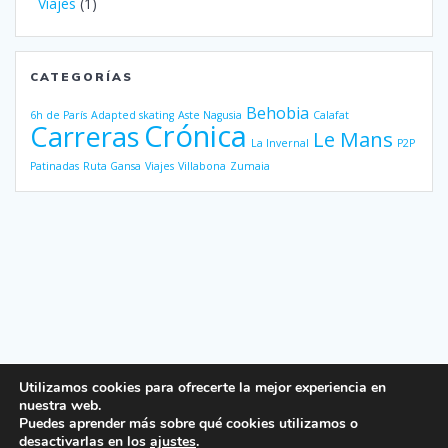
Viajes
(1)
CATEGORÍAS
Behobia
6h de París
Adapted skating
Aste Nagusia
Calafat
Crónica
Carreras
Le Mans
La Invernal
P2P
Patinadas
Ruta Gansa
Viajes
Villabona
Zumaia
Utilizamos cookies para ofrecerte la mejor experiencia en
nuestra web.
Puedes aprender más sobre qué cookies utilizamos o
desactivarlas en los
ajustes
.