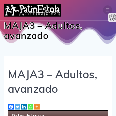
Saltar
al
contenido
MAJA3 – Adultos,
avanzado
MAJA3 – Adultos,
avanzado
Datos del curso