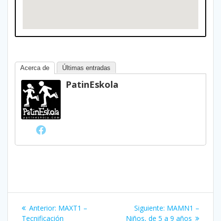
Acerca de
Últimas entradas
PatinEskola
Navegación
Entrada
Siguiente
Anterior:
MAXT1 –
Siguiente:
MAMN1 –
anterior:
entrada:
Tecnificación
Niños, de 5 a 9 años