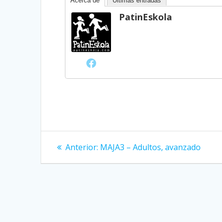
Acerca de
Últimas entradas
PatinEskola
Navegación
Entrada
Anterior:
MAJA3 – Adultos, avanzado
anterior:
de
entradas