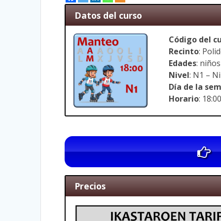
Datos del curso
Código del c
Recinto
: Pol
Edades
: niño
Nivel
: N1 – N
Día de la se
Horario
: 18:0
Precios