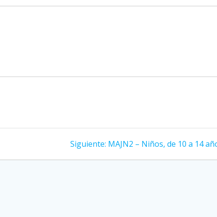
Siguiente
Siguiente:
MAJN2 – Niños, de 10 a 14 añ
entrada: