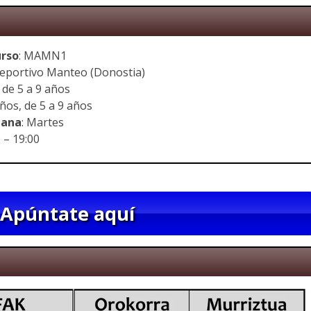
urso
: MAMN1
ideportivo Manteo (Donostia)
s de 5 a 9 años
iños, de 5 a 9 años
mana
: Martes
0 – 19:00
Apúntate aquí