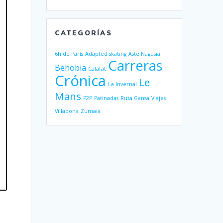
CATEGORÍAS
6h de París
Adapted skating
Aste Nagusia
Carreras
Behobia
Calafat
Crónica
Le
La Invernal
Mans
P2P
Patinadas
Ruta Gansa
Viajes
Villabona
Zumaia